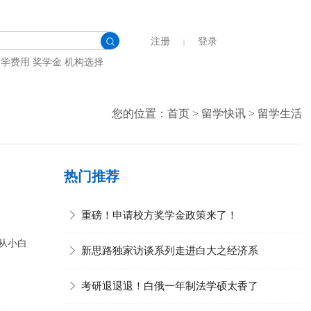
注册
登录
|
留学费用
奖学金
机构选择
您的位置：
首页
>
留学快讯
>
留学生活
热门推荐

重磅！申请校方奖学金政策来了！
从小白

新思路独家访谈系列走进白大之经济系

考研退退退！白俄一年制法学硕太香了