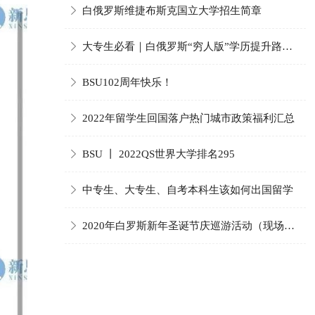

白俄罗斯维捷布斯克国立大学招生简章

大专生必看｜白俄罗斯“穷人版”学历提升路，

普通人也能轻松上车
BSU102周年快乐！

2022年留学生回国落户热门城市政策福利汇总

BSU 丨 2022QS世界大学排名295

中专生、大专生、自考本科生该如何出国留学

2020年白罗斯新年圣诞节庆巡游活动（现场照
片)